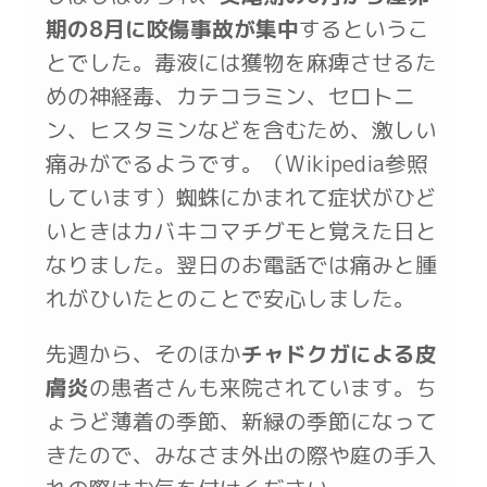
期の8月に咬傷事故が集中
するというこ
とでした。毒液には獲物を麻痺させるた
めの神経毒、カテコラミン、セロトニ
ン、ヒスタミンなどを含むため、激しい
痛みがでるようです。（Wikipedia参照
しています）蜘蛛にかまれて症状がひど
いときはカバキコマチグモと覚えた日と
なりました。翌日のお電話では痛みと腫
れがひいたとのことで安心しました。
先週から、そのほか
チャドクガによる皮
膚炎
の患者さんも来院されています。ち
ょうど薄着の季節、新緑の季節になって
きたので、みなさま外出の際や庭の手入