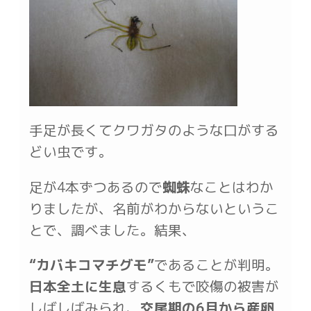
手足が長くてクワガタのような口がする
どい虫です。
足が4本ずつあるので
蜘蛛
なことはわか
りましたが、名前がわからないというこ
とで、調べました。結果、
“カバキコマチグモ”
であることが判明。
日本全土に生息
するくもで咬傷の被害が
しばしばみられ、
交尾期の6月から産卵