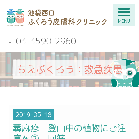
ち
03-3590-2960
ちえぶくろう：救急疾患
2019-05-18
蕁麻疹 登山中の植物にご注
意を② 回答