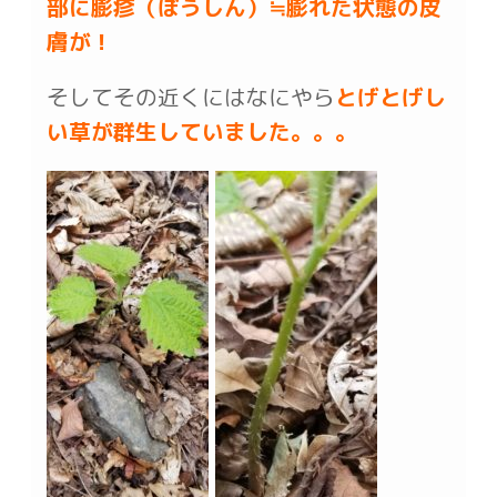
部に膨疹（ぼうしん）≒膨れた状態の皮
膚が！
そしてその近くにはなにやら
とげとげし
い草が群生していました。。。